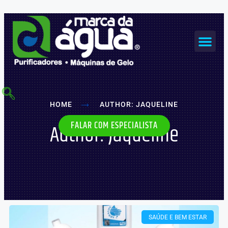
Ir
para
o
Me
conteúdo
MÁQUINAS DE GELO
HOME
AUTHOR:
JAQUELINE
FALAR COM ESPECIALISTA
Author:
Jaqueline
SAÚDE E BEM ESTAR