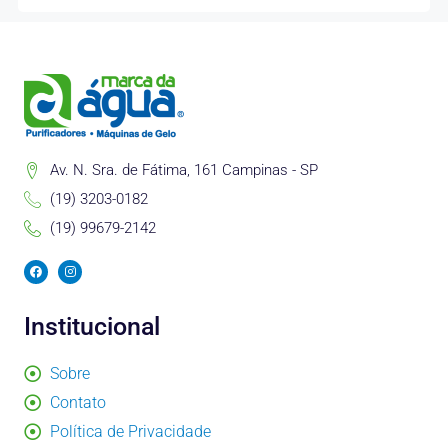
Av. N. Sra. de Fátima, 161 Campinas - SP
(19) 3203-0182
(19) 99679-2142
F
I
a
n
c
s
e
t
b
a
Institucional
o
g
o
r
k
a
m
Sobre
Contato
Política de Privacidade