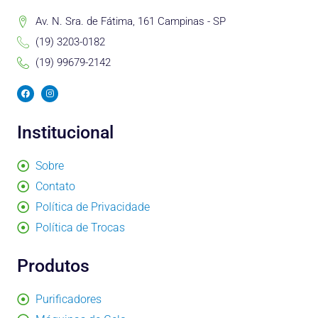
Av. N. Sra. de Fátima, 161 Campinas - SP
(19) 3203-0182
(19) 99679-2142
F
I
a
n
c
s
e
t
b
a
Institucional
o
g
o
r
k
a
m
Sobre
Contato
Política de Privacidade
Política de Trocas
Produtos
Purificadores