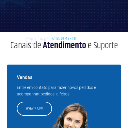
CANAIS
ATENDIMENTO
Canais de
Atendimento
e Suporte
Vendas
Entre em contato para fazer novos pedidos e
acompanhar pedidos ja feitos.
WHATSAPP