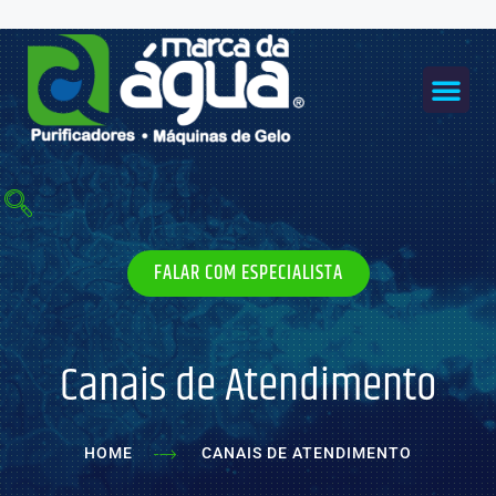
Ir
para
o
Me
conteúdo
MÁQUINAS DE GELO
FALAR COM ESPECIALISTA
Canais de Atendimento
HOME
CANAIS DE ATENDIMENTO