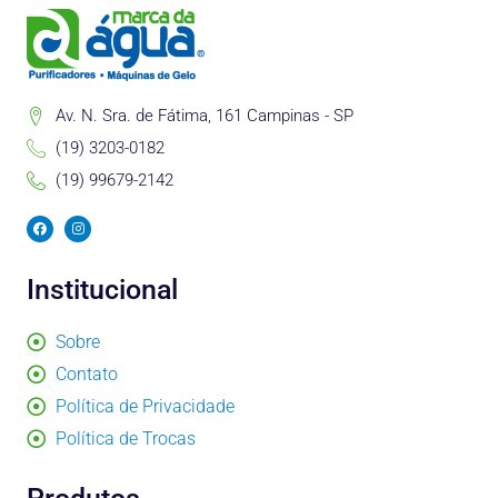
Av. N. Sra. de Fátima, 161 Campinas - SP
(19) 3203-0182
(19) 99679-2142
F
I
a
n
c
s
e
t
b
a
Institucional
o
g
o
r
k
a
m
Sobre
Contato
Política de Privacidade
Política de Trocas