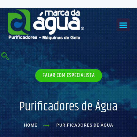
Ir
para
o
Me
conteúdo
MÁQUINAS DE GELO
FALAR COM ESPECIALISTA
Purificadores de Água
HOME
PURIFICADORES DE ÁGUA