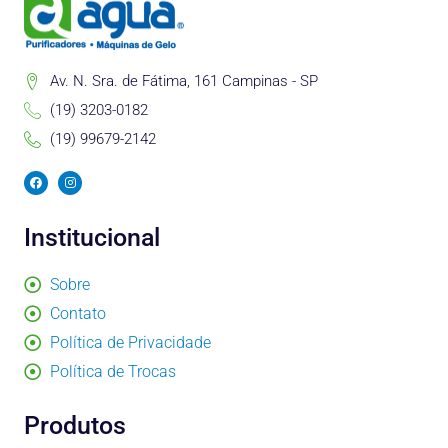
Av. N. Sra. de Fátima, 161 Campinas - SP
(19) 3203-0182
(19) 99679-2142
F
I
a
n
c
s
e
t
b
a
Institucional
o
g
o
r
k
a
m
Sobre
Contato
Política de Privacidade
Política de Trocas
Produtos