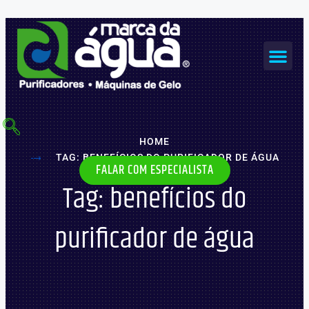
Ir
para
o
Me
conteúdo
MÁQUINAS DE GELO
HOME
TAG: BENEFÍCIOS DO PURIFICADOR DE ÁGUA
FALAR COM ESPECIALISTA
Tag: benefícios do
purificador de água