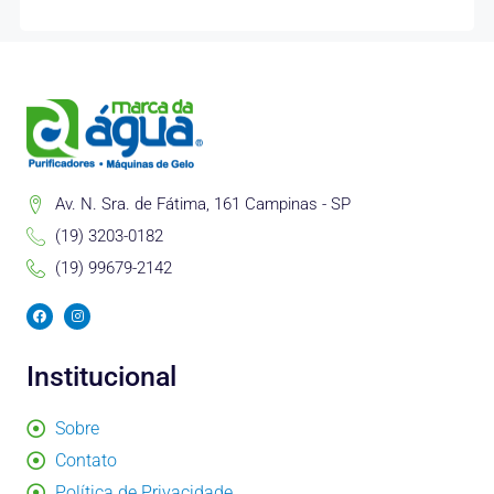
Av. N. Sra. de Fátima, 161 Campinas - SP
(19) 3203-0182
(19) 99679-2142
F
I
a
n
c
s
e
t
b
a
Institucional
o
g
o
r
k
a
m
Sobre
Contato
Política de Privacidade