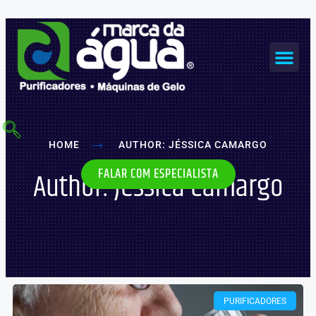
Ir
para
o
Me
conteúdo
MÁQUINAS DE GELO
HOME
AUTHOR:
JÉSSICA CAMARGO
FALAR COM ESPECIALISTA
Author:
Jéssica Camargo
PURIFICADORES